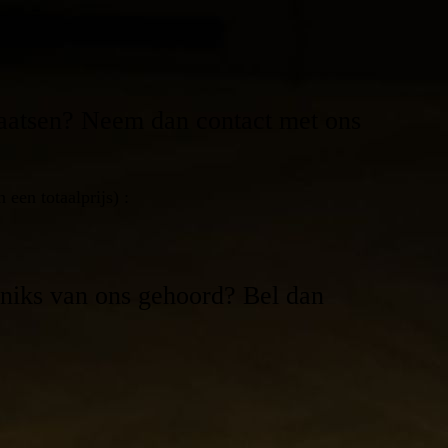
 plaatsen? Neem dan contact met ons
.
een totaalprijs) :
 niks van ons gehoord? Bel dan