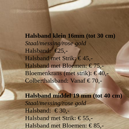
Halsband klein 16mm (tot 30 cm)
Staal/messing/rose gold
Halsband: €25,-
Halsband met Strik: € 45,-
Halsband met Bloemen: € 75,-
Bloemenkrans (met strik): € 40,-
Colberthalsband: Vanaf € 70,-
Halsband middel 19 mm (tot 40 cm)
Staal/messing/rose gold
Halsband: € 30,-
Halsband met Strik: € 55,-
Halsband met Bloemen: € 85,-