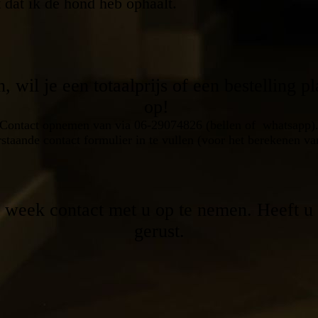
 dat ik de hond heb ophaalt.
)
, wil je een totaalprijs of een bestelling
op!
Contact opnemen van via 06-29074826 (bellen of whatsapp)
staande contact formulier in te vullen (voor het berekenen van 
n week contact met u op te nemen. Heeft u
gerust.