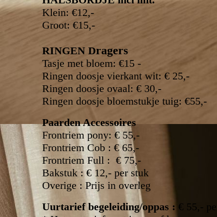
Klein: €12,-
Groot: €15,-
ragers
RINGEN D
Tasje met bloem: €15 -
Ringen doosje vierkant wit: € 25,-
Ringen doosje ovaal: € 30,-
Ringen doosje bloemstukje tuig: €55,-
Paarden Accessoires
Frontriem pony: € 55,-
Frontriem Cob : € 65,-
Frontriem Full : € 75,-
Bakstuk : € 12,- per stuk
Overige : Prijs in overleg
Uurtarief begeleiding/oppas :
€ 55,- pe