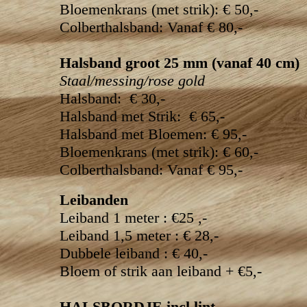
Bloemenkrans (met strik): € 50,-
Colberthalsband: Vanaf € 80,-
Halsband groot 25 mm (vanaf 40 cm)
Staal/messing/rose gold
Halsband: € 30,-
Halsband met Strik: € 65,-
Halsband met Bloemen: € 95,-
Bloemenkrans (met strik): € 60,-
Colberthalsband: Vanaf € 95,-
Leibanden
Leiband 1 meter : €25 ,-
Leiband 1,5 meter : € 28,-
Dubbele leiband : € 40,-
Bloem of strik aan leiband + €5,-
HALSBORDJE incl lint.