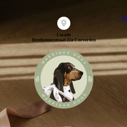
Vo
Locatie
Bentheimerstraat 22a Coevorden