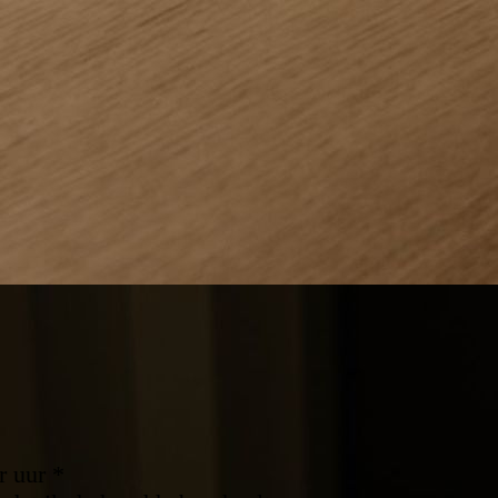
r uur *