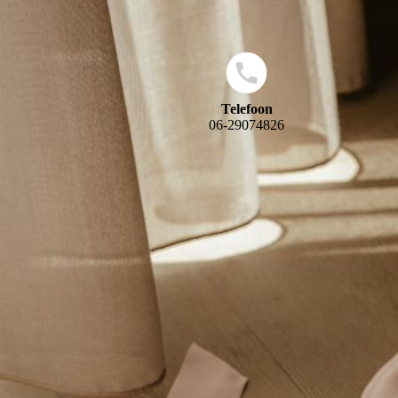
Telefoon
06-29074826