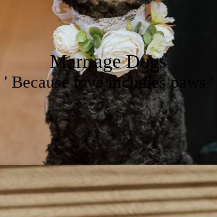
Marriage Dogs
' Because love includes paws '