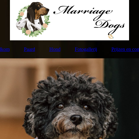
lkom
Paard
Hond
Fotogallerij
Prijzen en con