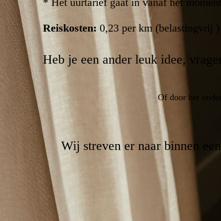
* Het uurtarief gaat in vanaf het moment
Reiskosten:
0,23 per km (belastingvrij 
Heb je een ander leuk idee, vragen
Of door het onder
Wij streven er naar binnen ee